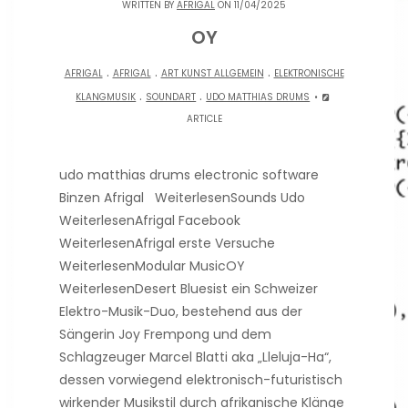
WRITTEN BY
AFRIGAL
ON 11/04/2025
OY
.
.
.
AFRIGAL
AFRIGAL
ART KUNST ALLGEMEIN
ELEKTRONISCHE
.
.
KLANGMUSIK
SOUNDART
UDO MATTHIAS DRUMS
ARTICLE
udo matthias drums electronic software
Binzen Afrigal WeiterlesenSounds Udo
WeiterlesenAfrigal Facebook
WeiterlesenAfrigal erste Versuche
WeiterlesenModular MusicOY
WeiterlesenDesert Bluesist ein Schweizer
Elektro-Musik-Duo, bestehend aus der
Sängerin Joy Frempong und dem
Schlagzeuger Marcel Blatti aka „Lleluja-Ha“,
dessen vorwiegend elektronisch-futuristisch
wirkender Musikstil durch afrikanische Klänge