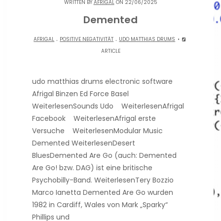
WRITTEN BY
AFRIGAL
ON 22/06/2025
Demented
.
.
AFRIGAL
POSITIVE NEGATIVITÄT
UDO MATTHIAS DRUMS
ARTICLE
udo matthias drums electronic software
Afrigal Binzen Ed Force Basel
WeiterlesenSounds Udo WeiterlesenAfrigal
Facebook WeiterlesenAfrigal erste
Versuche WeiterlesenModular Music
Demented WeiterlesenDesert
BluesDemented Are Go (auch: Demented
Are Go! bzw. DAG) ist eine britische
Psychobilly-Band. WeiterlesenTery Bozzio
Marco Ianetta Demented Are Go wurden
1982 in Cardiff, Wales von Mark „Sparky“
Phillips und