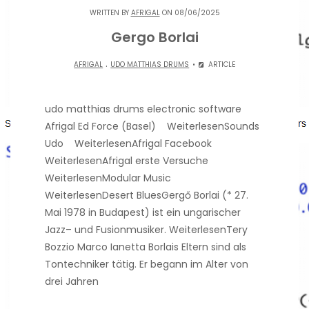
WRITTEN BY
AFRIGAL
ON 08/06/2025
Gergo Borlai
.
AFRIGAL
UDO MATTHIAS DRUMS
ARTICLE
udo matthias drums electronic software
Afrigal Ed Force (Basel) WeiterlesenSounds
Udo WeiterlesenAfrigal Facebook
WeiterlesenAfrigal erste Versuche
WeiterlesenModular Music
WeiterlesenDesert BluesGergő Borlai (* 27.
Mai 1978 in Budapest) ist ein ungarischer
Jazz– und Fusionmusiker. WeiterlesenTery
Bozzio Marco Ianetta Borlais Eltern sind als
Tontechniker tätig. Er begann im Alter von
drei Jahren