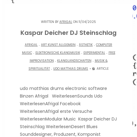
WRITTEN BY
AFRIGAL
ON 11/04/2025
Kaspar Deicher DJ Steinschlag
.
.
.
AFRIGAL
ART KUNST ALLGEMEIN
ÄSTHETIK
COMPUTER
.
.
.
MUSIC
ELEKTRONISCHE KLANGMUSIK
EXPERIMENTAL
FREE
.
.
IMPROVISATION
KLANGLANDSCHAFTEN
MUSIK &
.
SPIRITUALITÄT
UDO MATTHIAS DRUMS
ARTICLE
udo matthias drums electronic software
Binzen Afrigal WeiterlesenSounds Udo
WeiterlesenAfrigal Facebook
WeiterlesenAfrigal erste Versuche
WeiterlesenModular Music Kaspar Deicher DJ
Steinschlag WeiterlesenDesert Blues
Sounddesigner, Produzent, Komponist