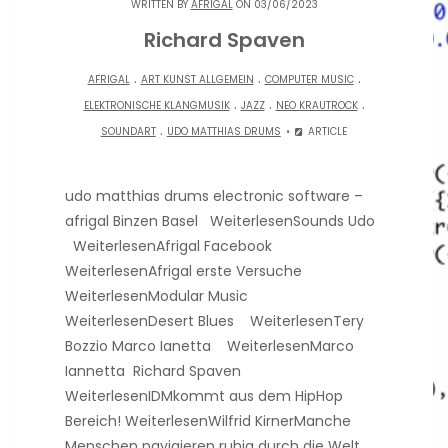
WRITTEN BY
AFRIGAL
ON 03/06/2023
Richard Spaven
.
.
.
AFRIGAL
ART KUNST ALLGEMEIN
COMPUTER MUSIC
.
.
.
ELEKTRONISCHE KLANGMUSIK
JAZZ
NEO KRAUTROCK
.
SOUNDART
UDO MATTHIAS DRUMS
ARTICLE
udo matthias drums electronic software –
afrigal Binzen Basel WeiterlesenSounds Udo
WeiterlesenAfrigal Facebook
WeiterlesenAfrigal erste Versuche
WeiterlesenModular Music
WeiterlesenDesert Blues WeiterlesenTery
Bozzio Marco Ianetta WeiterlesenMarco
Iannetta Richard Spaven
WeiterlesenIDMkommt aus dem HipHop
Bereich! WeiterlesenWilfrid KirnerManche
Menschen navigieren ruhig durch die Welt,