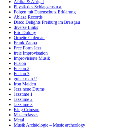
Afrika & Afrigal
Physik des Schlagzeus u.a.
Folgen mit Datenschutz Erklärung
Ablaze Records
Disco Delights Freiburg im Breisgau
diverse Links
Eric Dolphy
Ornette Coleman
Frank Zappa
Free Form Jazz
freie Improvisation
Improvisierte Musik
Fusion
Fusion 2
Fusion 3
guitar man !!
Iron Maiden
Jazz neue Drums
Jazztime 1
Jazztime 2
Jazztime 3
King Crimson
Masterclasses
Metal
Musik Archäologie – Music archeology