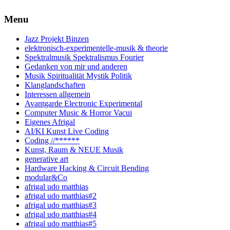
Skip
to
Menu
content
Jazz Projekt Binzen
elektronisch-experimentelle-musik & theorie
Spektralmusik Spektralismus Fourier
Gedanken von mir und anderen
Musik Spiritualität Mystik Politik
Klanglandschaften
Interessen allgemein
Avantgarde Electronic Experimental
Computer Music & Horror Vacui
Eigenes Afrigal
AI/KI Kunst Live Coding
Coding //******
Kunst, Raum & NEUE Musik
generative art
Hardware Hacking & Circuit Bending
modular&Co
afrigal udo matthias
afrigal udo matthias#2
afrigal udo matthias#3
afrigal udo matthias#4
afrigal udo matthias#5