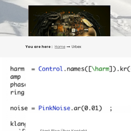
Skip
to
content
You are here :
Home
Urbex