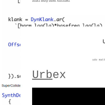
Start
Blog
Über
Kontakt
udo mat
Urb
ex