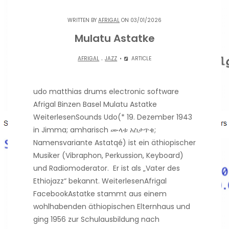
WRITTEN BY
AFRIGAL
ON 03/01/2026
Mulatu Astatke
.
AFRIGAL
JAZZ
ARTICLE
udo matthias drums electronic software
Afrigal Binzen Basel Mulatu Astatke
WeiterlesenSounds Udo(* 19. Dezember 1943
in Jimma; amharisch ሙላቱ አስታጥቄ;
Namensvariante Astatqé) ist ein äthiopischer
Musiker (Vibraphon, Perkussion, Keyboard)
und Radiomoderator. Er ist als „Vater des
Ethiojazz“ bekannt. WeiterlesenAfrigal
FacebookAstatke stammt aus einem
wohlhabenden äthiopischen Elternhaus und
ging 1956 zur Schulausbildung nach