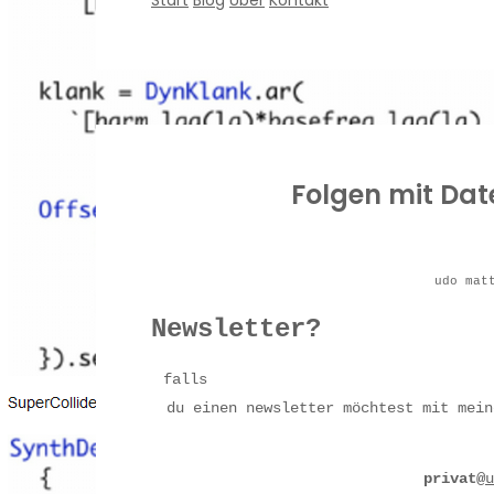
Start
Blog
Über
Kontakt
Folgen mit Dat
udo mat
Newsletter?
falls
du einen newsletter möchtest mit mein
privat@
u