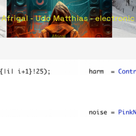
Afrigal - Udo Matthias - electronic
g