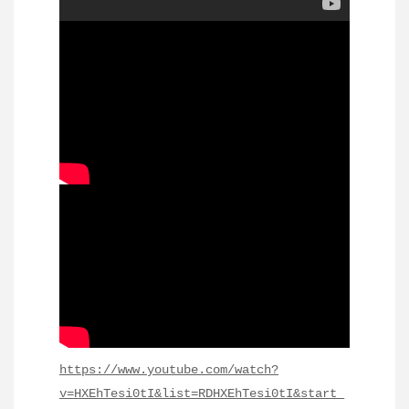
https://www.youtube.com/watch?
v=HXEhTesi0tI&list=RDHXEhTesi0tI&start_