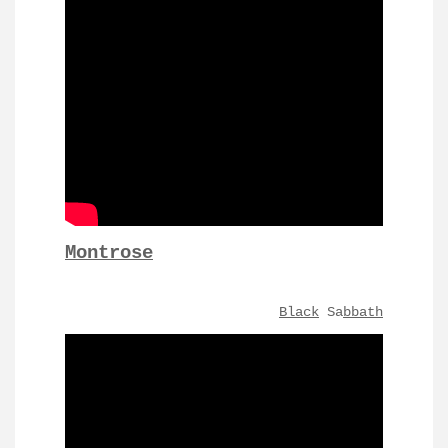
Montrose
Black
Sa
bbath