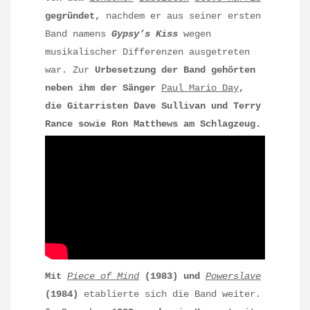
gegründet,
nachdem er aus seiner ersten
Band namens
Gypsy’s Kiss
wegen
musikalischer Differenzen ausgetreten
war. Zur
Urbesetzung der Band gehörten
neben ihm der Sänger
Paul Mario Day
,
die Gitarristen Dave Sullivan und Terry
Rance sowie Ron Matthews am Schlagzeug.
Mit
Piece of Mind
(1983) und
Powerslave
(1984)
etablierte sich die Band weiter.