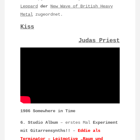
Leppard
der
New Wave of British Heavy
Metal
zugeordnet.
Kiss
Judas Priest
1986 Somewhere in Time
6. Studio Album
– erstes Mal
Experiment
mit Gitarrensynths!!
–
Eddie als
Terminator – Leitmotive „Raum und