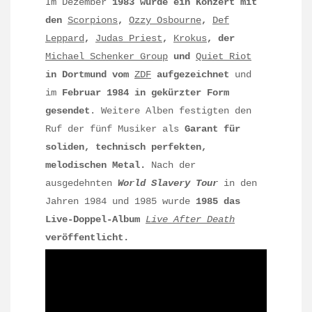
Im Dezember
1983 wurde ein Konzert mit
den
Scorpions
,
Ozzy Osbourne
,
Def
Leppard
,
Judas Priest
,
Krokus
, der
Michael Schenker Group
und
Quiet Riot
in Dortmund vom
ZDF
aufgezeichnet
und
im
Februar 1984 in gekürzter Form
gesendet
. Weitere Alben festigten den
Ruf der fünf Musiker als
Garant für
soliden, technisch perfekten,
melodischen Metal.
Nach der
ausgedehnten
World Slavery Tour
in den
Jahren 1984 und 1985 wurde
1985 das
Live-Doppel-Album
Live After Death
veröffentlicht.