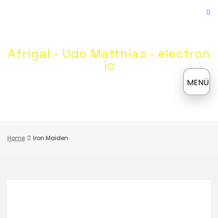
Skip
to
content
Afrigal - Udo Matthias - electron
ic
≡
MENÜ
Home
Iron Maiden