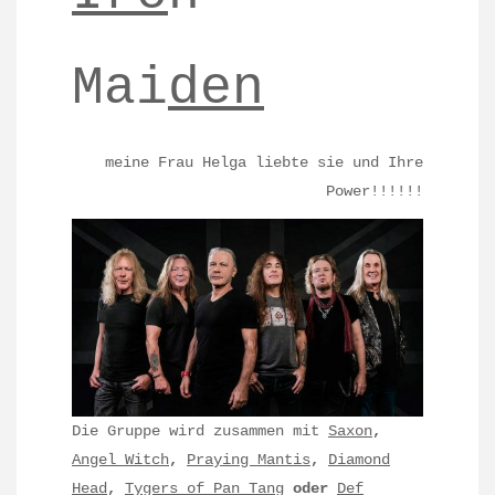
Mai
den
meine Frau Helga liebte sie und Ihre
Power!!!!!!
Die Gruppe wird zusammen mit
Saxon
,
Angel Witch
,
Praying Mantis
,
Diamond
Head
,
Tygers of Pan Tang
oder
Def