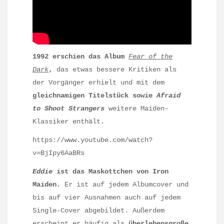
1992 erschien das Album
Fear of the
Dark
,
das etwas bessere Kritiken als
der Vorgänger erhielt und mit dem
gleichnamigen Titelstück sowie
Afraid
to Shoot Strangers
weitere Maiden-
Klassiker enthält.
https://www.youtube.com/watch?
v=BjIpy6AaBRs
Eddie
ist das Maskottchen von Iron
Maiden.
Er ist auf jedem Albumcover und
bis auf vier Ausnahmen auch auf jedem
Single-Cover abgebildet. Außerdem
erscheint er häufig als
überlebensgroße