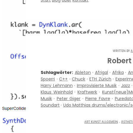
Start
Blog
Über
Kontakt
WRITTEN BY
A
Robert
Schlagwörter:
Ableton
·
Afrigal
·
Afrika
·
An
Spoerri
·
C++
·
Chuck
·
ETH Zürich
·
Experime
Harry Lehmann
·
Improvisierte Musik
·
Jazz
Klaus Weinhold
·
Kraftwerk
·
Kunst(neue)Mu
Musik
·
Peter Giger
·
Pierre Favre
·
Puredat
Soundart
·
Udo Matthias drums/electronic/
.
ART KUNST ALLGEMEIN
ÄSTHETI