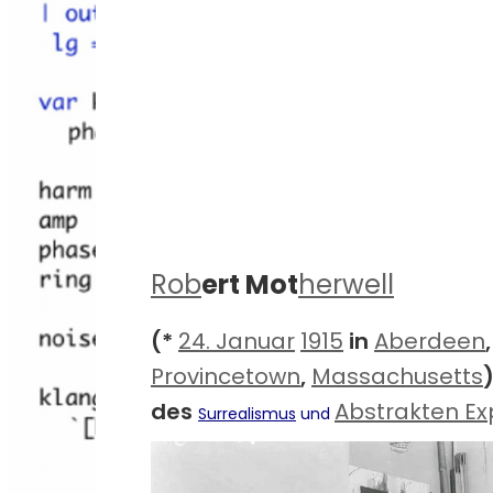
Rob
ert Mot
herwell
(*
24. Januar
1915
in
Aberdeen
Provincetown
,
Massachusetts
des
Abstrakten Ex
Surrealismus
und