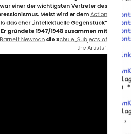
 war einer der wichtigsten Vertreter des
ressionismus. Meist wird er dem
Action
als das eher „intellektuelle Gegenstück“
.
Er gründete 1947/1948 zusammen mit
Barnett Newman
die S
chule „Subjects of
the Artists“.