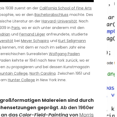
bis 1938 zuerst an der
California School of Fine Arts
osophie, wo er den
Bachelorabschluss
machte. Des
sische Literatur an der
Harvard-Universität
. Nach
1939 in
Paris
, wo er sich unter anderem mit den
ndrian
und
Fernand Léger
anfreundete, studierte
ersität
bei
Meyer Schapiro
und
Kurt Seligmann
a
kennen, mit dem er noch im selben Jahr eine
erreichischen Surrealisten
Wolfgang Paalen
alen kehrte er 1941 nach New York zurück, wo er
Ideen zu propagieren und bei dessen Kunstmagazin
ountain College
,
North Carolina
. Zwischen 1951 und
am
Hunter College
in New York inne.
großformatigen Malereien sind durch
chensetzungen geprägt
. Ab den 1960er
 an das
Color-Field-Painting
von
Morris