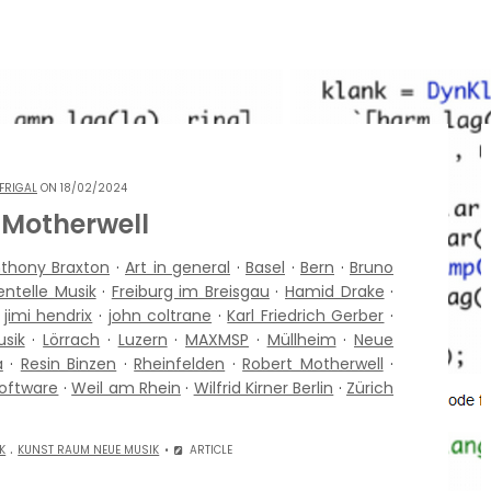
FRIGAL
ON 18/02/2024
 Motherwell
thony Braxton
·
Art in general
·
Basel
·
Bern
·
Bruno
ntelle Musik
·
Freiburg im Breisgau
·
Hamid Drake
·
·
jimi hendrix
·
john coltrane
·
Karl Friedrich Gerber
·
sik
·
Lörrach
·
Luzern
·
MAXMSP
·
Müllheim
·
Neue
a
·
Resin Binzen
·
Rheinfelden
·
Robert Motherwell
·
software
·
Weil am Rhein
·
Wilfrid Kirner Berlin
·
Zürich
.
K
KUNST RAUM NEUE MUSIK
ARTICLE