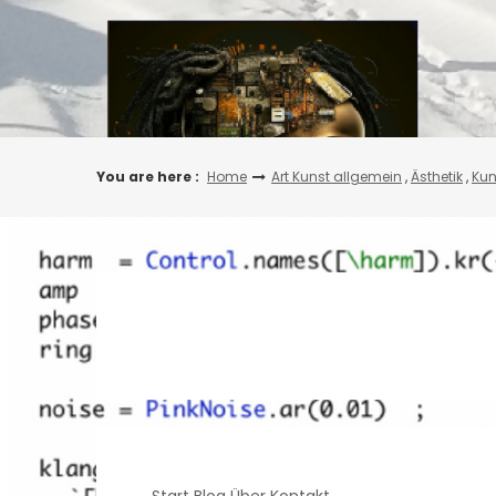
Skip
to
content
You are here :
Home
Art Kunst allgemein
,
Ästhetik
,
Kun