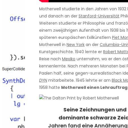
Motherwell studierte in den Jahren von 1932 
und danach an der
Stanford-Universität
Phil
Weiteren studierte er Philosophie und franzö
einem zweijährigen Aufenthalt von 1938 bis 
späteren europäischen Exilkünstlern
Piet Mo
Motherwell in
New York
an der
Columbia-Univ
Kunstgeschichte. 1940 lernte er
Robert Matt
Reise nach
Mexiko
unternahm, wo er den öst
kennenlernte. Nach mehreren Monaten bei Pa
Paalen half, seine gegen-surrealistischen 
DYN
mitarbeitete.
1945 lehrte er am
Black M
1958 hatte
Motherwell einen Lehrauftrag
Seine Zeichnungen und 
dominante schwarze Zei
Jahren fand eine Annäherung