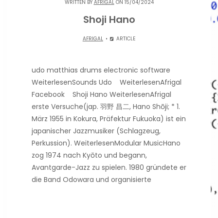
WRITTEN BY
AFRIGAL
ON 15/04/2024
Shoji Hano
AFRIGAL
ARTICLE
udo matthias drums electronic software
WeiterlesenSounds Udo WeiterlesenAfrigal
Facebook Shoji Hano WeiterlesenAfrigal
erste Versuche(jap. 羽野 昌二, Hano Shōji; * 1.
März 1955 in Kokura, Präfektur Fukuoka) ist ein
japanischer Jazzmusiker (Schlagzeug,
Perkussion). WeiterlesenModular MusicHano
zog 1974 nach Kyōto und begann,
Avantgarde-Jazz zu spielen. 1980 gründete er
die Band Odowara und organisierte