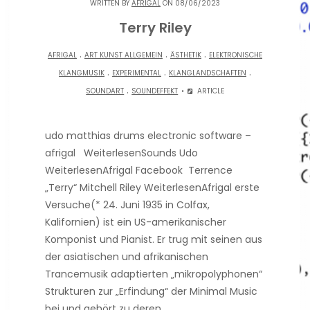
WRITTEN BY
AFRIGAL
ON 08/06/2023
Terry Riley
.
.
.
AFRIGAL
ART KUNST ALLGEMEIN
ÄSTHETIK
ELEKTRONISCHE
.
.
.
KLANGMUSIK
EXPERIMENTAL
KLANGLANDSCHAFTEN
.
SOUNDART
SOUNDEFFEKT
ARTICLE
udo matthias drums electronic software –
afrigal WeiterlesenSounds Udo
WeiterlesenAfrigal Facebook Terrence
„Terry“ Mitchell Riley WeiterlesenAfrigal erste
Versuche(* 24. Juni 1935 in Colfax,
Kalifornien) ist ein US-amerikanischer
Komponist und Pianist. Er trug mit seinen aus
der asiatischen und afrikanischen
Trancemusik adaptierten „mikropolyphonen“
Strukturen zur „Erfindung“ der Minimal Music
bei und gehört zu deren