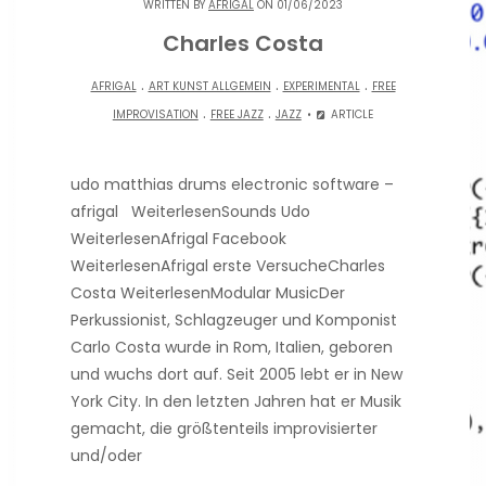
WRITTEN BY
AFRIGAL
ON 01/06/2023
Charles Costa
.
.
.
AFRIGAL
ART KUNST ALLGEMEIN
EXPERIMENTAL
FREE
.
.
IMPROVISATION
FREE JAZZ
JAZZ
ARTICLE
udo matthias drums electronic software –
afrigal WeiterlesenSounds Udo
WeiterlesenAfrigal Facebook
WeiterlesenAfrigal erste VersucheCharles
Costa WeiterlesenModular MusicDer
Perkussionist, Schlagzeuger und Komponist
Carlo Costa wurde in Rom, Italien, geboren
und wuchs dort auf. Seit 2005 lebt er in New
York City. In den letzten Jahren hat er Musik
gemacht, die größtenteils improvisierter
und/oder