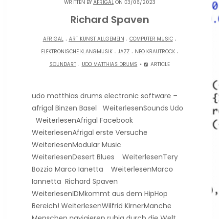
WRITTEN BY
AFRIGAL
ON 03/06/2023
Richard Spaven
.
.
.
AFRIGAL
ART KUNST ALLGEMEIN
COMPUTER MUSIC
.
.
.
ELEKTRONISCHE KLANGMUSIK
JAZZ
NEO KRAUTROCK
.
SOUNDART
UDO MATTHIAS DRUMS
ARTICLE
udo matthias drums electronic software –
afrigal Binzen Basel WeiterlesenSounds Udo
WeiterlesenAfrigal Facebook
WeiterlesenAfrigal erste Versuche
WeiterlesenModular Music
WeiterlesenDesert Blues WeiterlesenTery
Bozzio Marco Ianetta WeiterlesenMarco
Iannetta Richard Spaven
WeiterlesenIDMkommt aus dem HipHop
Bereich! WeiterlesenWilfrid KirnerManche
Menschen navigieren ruhig durch die Welt,