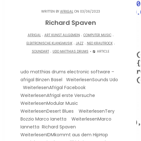
WRITTEN BY
AFRIGAL
ON 03/06/2023
Richard Spaven
.
.
.
AFRIGAL
ART KUNST ALLGEMEIN
COMPUTER MUSIC
.
.
.
ELEKTRONISCHE KLANGMUSIK
JAZZ
NEO KRAUTROCK
.
SOUNDART
UDO MATTHIAS DRUMS
ARTICLE
udo matthias drums electronic software –
afrigal Binzen Basel WeiterlesenSounds Udo
WeiterlesenAfrigal Facebook
WeiterlesenAfrigal erste Versuche
WeiterlesenModular Music
WeiterlesenDesert Blues WeiterlesenTery
Bozzio Marco Ianetta WeiterlesenMarco
Iannetta Richard Spaven
WeiterlesenIDMkommt aus dem HipHop