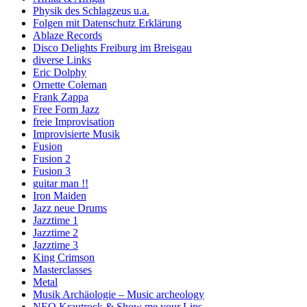
Physik des Schlagzeus u.a.
Folgen mit Datenschutz Erklärung
Ablaze Records
Disco Delights Freiburg im Breisgau
diverse Links
Eric Dolphy
Ornette Coleman
Frank Zappa
Free Form Jazz
freie Improvisation
Improvisierte Musik
Fusion
Fusion 2
Fusion 3
guitar man !!
Iron Maiden
Jazz neue Drums
Jazztime 1
Jazztime 2
Jazztime 3
King Crimson
Masterclasses
Metal
Musik Archäologie – Music archeology
NEO Krautrock & Show me your Lips