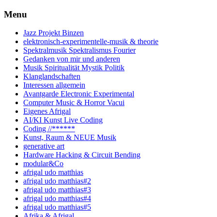
Skip
Menu
to
content
Jazz Projekt Binzen
elektronisch-experimentelle-musik & theorie
Spektralmusik Spektralismus Fourier
Gedanken von mir und anderen
Musik Spiritualität Mystik Politik
Klanglandschaften
Interessen allgemein
Avantgarde Electronic Experimental
Computer Music & Horror Vacui
Eigenes Afrigal
AI/KI Kunst Live Coding
Coding //******
Kunst, Raum & NEUE Musik
generative art
Hardware Hacking & Circuit Bending
modular&Co
afrigal udo matthias
afrigal udo matthias#2
afrigal udo matthias#3
afrigal udo matthias#4
afrigal udo matthias#5
Afrika & Afrigal