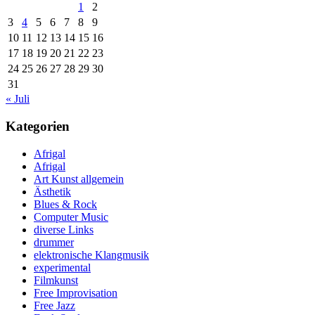
1
2
3
4
5
6
7
8
9
10
11
12
13
14
15
16
17
18
19
20
21
22
23
24
25
26
27
28
29
30
31
« Juli
Kategorien
Afrigal
Afrigal
Art Kunst allgemein
Ästhetik
Blues & Rock
Computer Music
diverse Links
drummer
elektronische Klangmusik
experimental
Filmkunst
Free Improvisation
Free Jazz