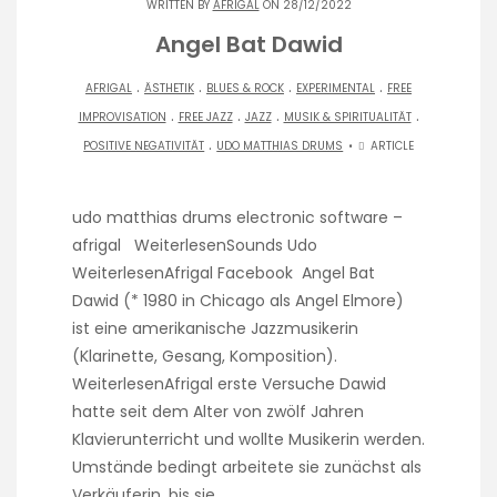
WRITTEN BY
AFRIGAL
ON 28/12/2022
Angel Bat Dawid
.
.
.
.
AFRIGAL
ÄSTHETIK
BLUES & ROCK
EXPERIMENTAL
FREE
.
.
.
.
IMPROVISATION
FREE JAZZ
JAZZ
MUSIK & SPIRITUALITÄT
.
POSITIVE NEGATIVITÄT
UDO MATTHIAS DRUMS
ARTICLE
udo matthias drums electronic software –
afrigal WeiterlesenSounds Udo
WeiterlesenAfrigal Facebook Angel Bat
Dawid (* 1980 in Chicago als Angel Elmore)
ist eine amerikanische Jazzmusikerin
(Klarinette, Gesang, Komposition).
WeiterlesenAfrigal erste Versuche Dawid
hatte seit dem Alter von zwölf Jahren
Klavierunterricht und wollte Musikerin werden.
Umstände bedingt arbeitete sie zunächst als
Verkäuferin, bis sie