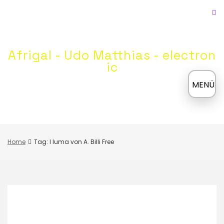
Skip
to
content
Afrigal - Udo Matthias - electron
ic
≡
MENÜ
Home
Tag: I luma von A. Billi Free