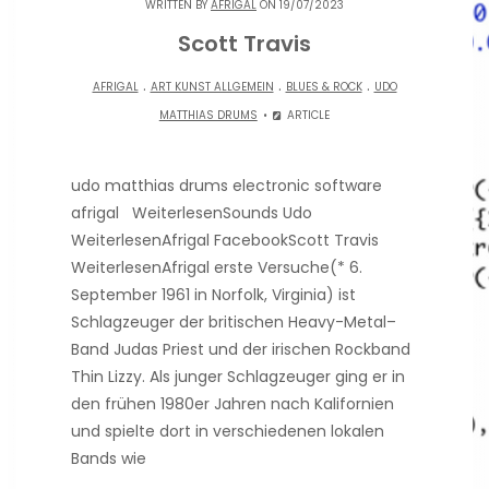
WRITTEN BY
AFRIGAL
ON 19/07/2023
Scott Travis
.
.
.
AFRIGAL
ART KUNST ALLGEMEIN
BLUES & ROCK
UDO
MATTHIAS DRUMS
ARTICLE
udo matthias drums electronic software
afrigal WeiterlesenSounds Udo
WeiterlesenAfrigal FacebookScott Travis
WeiterlesenAfrigal erste Versuche(* 6.
September 1961 in Norfolk, Virginia) ist
Schlagzeuger der britischen Heavy-Metal–
Band Judas Priest und der irischen Rockband
Thin Lizzy. Als junger Schlagzeuger ging er in
den frühen 1980er Jahren nach Kalifornien
und spielte dort in verschiedenen lokalen
Bands wie