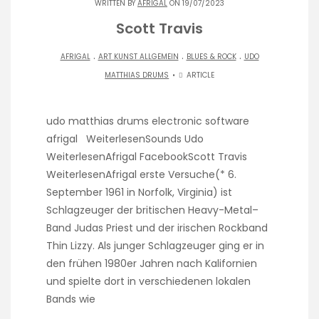
WRITTEN BY
AFRIGAL
ON 19/07/2023
Scott Travis
.
.
.
AFRIGAL
ART KUNST ALLGEMEIN
BLUES & ROCK
UDO
MATTHIAS DRUMS
ARTICLE
udo matthias drums electronic software
afrigal WeiterlesenSounds Udo
WeiterlesenAfrigal FacebookScott Travis
WeiterlesenAfrigal erste Versuche(* 6.
September 1961 in Norfolk, Virginia) ist
Schlagzeuger der britischen Heavy-Metal–
Band Judas Priest und der irischen Rockband
Thin Lizzy. Als junger Schlagzeuger ging er in
den frühen 1980er Jahren nach Kalifornien
und spielte dort in verschiedenen lokalen
Bands wie