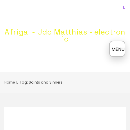
Skip
to
content
Afrigal - Udo Matthias - electron
ic
≡
MENÜ
Home
Tag: Saints and Sinners