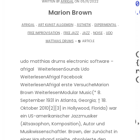
WRITTEN BY
AFRIGAL
ON 05/11/2022
Marion Brown
.
.
.
.
AFRIGAL
ART KUNST ALLGEMEIN
ÄSTHETIK
EXPERIMENTAL
.
.
.
.
FREE IMPROVISATION
FREE JAZZ
JAZZ
NOISE
UDO
MATTHIAS DRUMS
ARTICLE
udo matthias drums electronic software –
afrigal WeiterlesenSounds Udo
WeiterlesenAfrigal Facebook
WeiterlesenAfrigal erste VersucheMarion
Brown WeiterlesenModular Music(* 8.
September 1931 in Atlanta, Georgia; † 18.
Oktober 2010[2][3] in Hollywood, Florida) war
ein US-amerikanischer Jazzmusiker
(Altsaxophon, Komposition), Autor und
Musikwissenschaftler. Brown, der zunächst in
einer Hausband spielte, absolvierte den