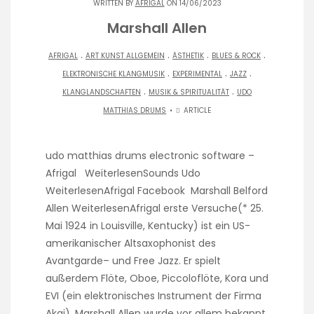
WRITTEN BY
AFRIGAL
ON 14/06/2023
Marshall Allen
.
.
.
.
AFRIGAL
ART KUNST ALLGEMEIN
ÄSTHETIK
BLUES & ROCK
.
.
.
ELEKTRONISCHE KLANGMUSIK
EXPERIMENTAL
JAZZ
.
.
KLANGLANDSCHAFTEN
MUSIK & SPIRITUALITÄT
UDO
MATTHIAS DRUMS
ARTICLE
udo matthias drums electronic software –
Afrigal WeiterlesenSounds Udo
WeiterlesenAfrigal Facebook Marshall Belford
Allen WeiterlesenAfrigal erste Versuche(* 25.
Mai 1924 in Louisville, Kentucky) ist ein US-
amerikanischer Altsaxophonist des
Avantgarde– und Free Jazz. Er spielt
außerdem Flöte, Oboe, Piccoloflöte, Kora und
EVI (ein elektronisches Instrument der Firma
Akai). Marshall Allen wurde vor allem bekannt