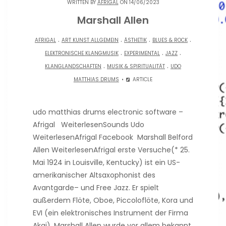
WRITTEN BY
AFRIGAL
ON 14/06/2023
Marshall Allen
.
.
.
.
AFRIGAL
ART KUNST ALLGEMEIN
ÄSTHETIK
BLUES & ROCK
.
.
.
ELEKTRONISCHE KLANGMUSIK
EXPERIMENTAL
JAZZ
.
.
KLANGLANDSCHAFTEN
MUSIK & SPIRITUALITÄT
UDO
MATTHIAS DRUMS
ARTICLE
udo matthias drums electronic software –
Afrigal WeiterlesenSounds Udo
WeiterlesenAfrigal Facebook Marshall Belford
Allen WeiterlesenAfrigal erste Versuche(* 25.
Mai 1924 in Louisville, Kentucky) ist ein US-
amerikanischer Altsaxophonist des
Avantgarde– und Free Jazz. Er spielt
außerdem Flöte, Oboe, Piccoloflöte, Kora und
EVI (ein elektronisches Instrument der Firma
Akai). Marshall Allen wurde vor allem bekannt