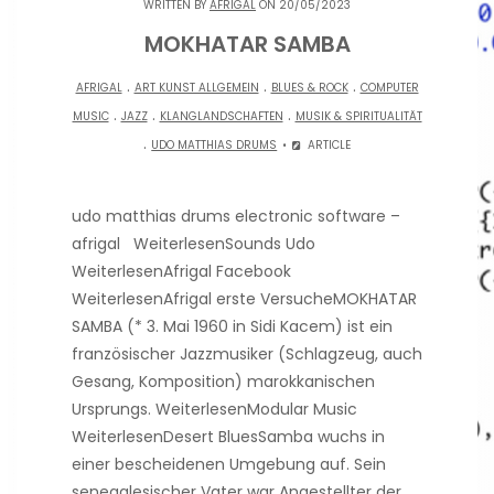
WRITTEN BY
AFRIGAL
ON 20/05/2023
MOKHATAR SAMBA
.
.
.
AFRIGAL
ART KUNST ALLGEMEIN
BLUES & ROCK
COMPUTER
.
.
.
MUSIC
JAZZ
KLANGLANDSCHAFTEN
MUSIK & SPIRITUALITÄT
.
UDO MATTHIAS DRUMS
ARTICLE
udo matthias drums electronic software –
afrigal WeiterlesenSounds Udo
WeiterlesenAfrigal Facebook
WeiterlesenAfrigal erste VersucheMOKHATAR
SAMBA (* 3. Mai 1960 in Sidi Kacem) ist ein
französischer Jazzmusiker (Schlagzeug, auch
Gesang, Komposition) marokkanischen
Ursprungs. WeiterlesenModular Music
WeiterlesenDesert BluesSamba wuchs in
einer bescheidenen Umgebung auf. Sein
senegalesischer Vater war Angestellter der