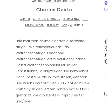
WRITTEN BY
AFRIGAL
ON 01/06/2023
Charles Costa
.
.
.
AFRIGAL
ART KUNST ALLGEMEIN
EXPERIMENTAL
FREE
.
.
IMPROVISATION
FREE JAZZ
JAZZ
ARTICLE
udo matthias drums electronic software –
afrigal WeiterlesenSounds Udo
WeiterlesenAfrigal Facebook
WeiterlesenAfrigal erste VersucheCharles
Costa WeiterlesenModular MusicDer
Perkussionist, Schlagzeuger und Komponist
Carlo Costa wurde in Rom, Italien, geboren
und wuchs dort auf. Seit 2005 lebt er in New
York City. In den letzten Jahren hat er Musik
gemacht, die größtenteils improvisierter
und/oder