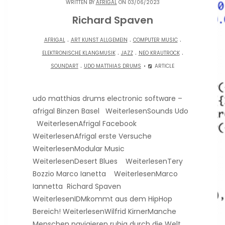
WRITTEN BY
AFRIGAL
ON 03/06/2023
Richard Spaven
.
.
.
AFRIGAL
ART KUNST ALLGEMEIN
COMPUTER MUSIC
.
.
.
ELEKTRONISCHE KLANGMUSIK
JAZZ
NEO KRAUTROCK
.
SOUNDART
UDO MATTHIAS DRUMS
ARTICLE
udo matthias drums electronic software –
afrigal Binzen Basel WeiterlesenSounds Udo
WeiterlesenAfrigal Facebook
WeiterlesenAfrigal erste Versuche
WeiterlesenModular Music
WeiterlesenDesert Blues WeiterlesenTery
Bozzio Marco Ianetta WeiterlesenMarco
Iannetta Richard Spaven
WeiterlesenIDMkommt aus dem HipHop
Bereich! WeiterlesenWilfrid KirnerManche
Menschen navigieren ruhig durch die Welt,