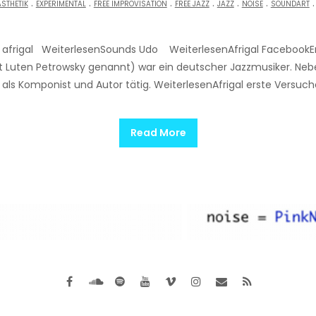
.
.
.
.
.
.
ÄSTHETIK
EXPERIMENTAL
FREE IMPROVISATION
FREE JAZZ
JAZZ
NOISE
SOUNDART
 afrigal WeiterlesenSounds Udo WeiterlesenAfrigal FacebookEr
n; oft Luten Petrowsky genannt) war ein deutscher Jazzmusiker. Ne
h als Komponist und Autor tätig. WeiterlesenAfrigal erste Versuc
Read More