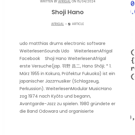
WRITTEN BY
AFRIGAL
ON 15/04/2024
Shoji Hano
AFRIGAL
ARTICLE
udo matthias drums electronic software
WeiterlesenSounds Udo WeiterlesenAfrigal
Facebook Shoji Hano WeiterlesenAfrigal
erste Versuche(jap. 羽野 昌二, Hano Shōji; * 1.
März 1955 in Kokura, Präfektur Fukuoka) ist ein
japanischer Jazzmusiker (Schlagzeug,
Perkussion). WeiterlesenModular MusicHano
zog 1974 nach Kyōto und begann,
Avantgarde-Jazz zu spielen. 1980 gründete er
die Band Odowara und organisierte