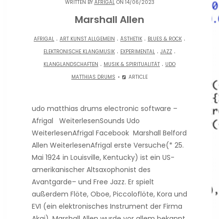
WRITTEN BY
AFRIGAL
ON 14/06/2023
Marshall Allen
.
.
.
.
AFRIGAL
ART KUNST ALLGEMEIN
ÄSTHETIK
BLUES & ROCK
.
.
.
ELEKTRONISCHE KLANGMUSIK
EXPERIMENTAL
JAZZ
.
.
KLANGLANDSCHAFTEN
MUSIK & SPIRITUALITÄT
UDO
MATTHIAS DRUMS
ARTICLE
udo matthias drums electronic software –
Afrigal WeiterlesenSounds Udo
WeiterlesenAfrigal Facebook Marshall Belford
Allen WeiterlesenAfrigal erste Versuche(* 25.
Mai 1924 in Louisville, Kentucky) ist ein US-
amerikanischer Altsaxophonist des
Avantgarde– und Free Jazz. Er spielt
außerdem Flöte, Oboe, Piccoloflöte, Kora und
EVI (ein elektronisches Instrument der Firma
Akai). Marshall Allen wurde vor allem bekannt