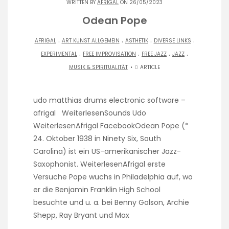
WRITTEN BY
AFRIGAL
ON 26/05/2023
Odean Pope
.
.
.
.
AFRIGAL
ART KUNST ALLGEMEIN
ÄSTHETIK
DIVERSE LINKS
.
.
.
.
EXPERIMENTAL
FREE IMPROVISATION
FREE JAZZ
JAZZ
MUSIK & SPIRITUALITÄT
ARTICLE
udo matthias drums electronic software –
afrigal WeiterlesenSounds Udo
WeiterlesenAfrigal FacebookOdean Pope (*
24. Oktober 1938 in Ninety Six, South
Carolina) ist ein US-amerikanischer Jazz-
Saxophonist. WeiterlesenAfrigal erste
Versuche Pope wuchs in Philadelphia auf, wo
er die Benjamin Franklin High School
besuchte und u. a. bei Benny Golson, Archie
Shepp, Ray Bryant und Max