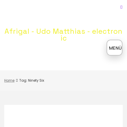
Skip
to
content
Afrigal - Udo Matthias - electron
ic
≡
MENÜ
Home
Tag: Ninety Six