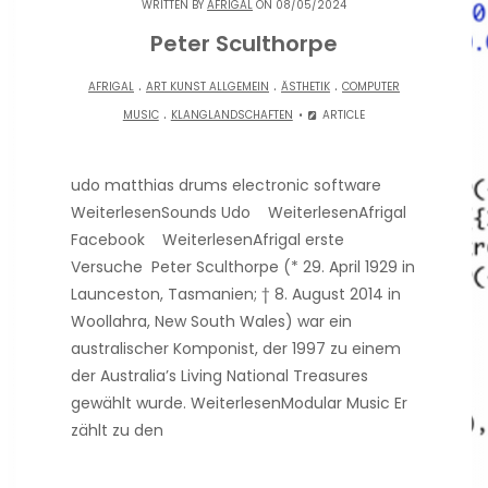
WRITTEN BY
AFRIGAL
ON 08/05/2024
Peter Sculthorpe
.
.
.
AFRIGAL
ART KUNST ALLGEMEIN
ÄSTHETIK
COMPUTER
.
MUSIC
KLANGLANDSCHAFTEN
ARTICLE
udo matthias drums electronic software
WeiterlesenSounds Udo WeiterlesenAfrigal
Facebook WeiterlesenAfrigal erste
Versuche Peter Sculthorpe (* 29. April 1929 in
Launceston, Tasmanien; † 8. August 2014 in
Woollahra, New South Wales) war ein
australischer Komponist, der 1997 zu einem
der Australia’s Living National Treasures
gewählt wurde. WeiterlesenModular Music Er
zählt zu den