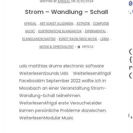
WRITTEN BY
AFRIGAL
ON 21/01/2024
Strom – Wandlung – Schall
.
.
.
AFRIGAL
ART KUNST ALLGEMEIN
ÄSTHETIK
COMPUTER
.
.
.
MUSIC
ELEKTRONISCHE KLANGMUSIK
EXPERIMENTAL
.
.
.
KLANGLANDSCHAFTEN
KUNST RAUM NEUE MUSIK
LÄRM
MUSIK & SPIRITUALITÄT
ARTICLE
udo matthias drums electronic software
WeiterlesenSounds Udo WeiterlesenAfrigal
FacebookIm September 2022 wollte ich in
Moosbach an einer Veranstaltung Strom-
Wandlung-Schall teilnehmen.
WeiterlesenAfrigal erste VersucheLeider
kamen persönliche Probleme dazwischen.
WeiterlesenModular Music