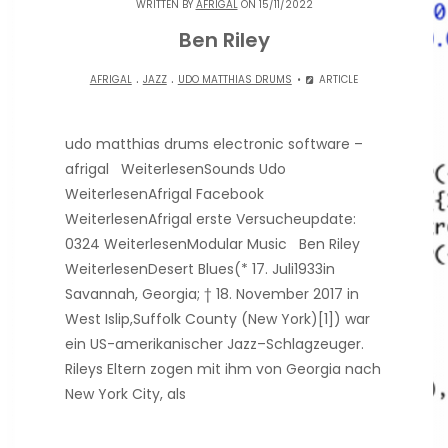
WRITTEN BY
AFRIGAL
ON 15/11/2022
Ben Riley
.
.
AFRIGAL
JAZZ
UDO MATTHIAS DRUMS
ARTICLE
udo matthias drums electronic software –
afrigal WeiterlesenSounds Udo
WeiterlesenAfrigal Facebook
WeiterlesenAfrigal erste Versucheupdate:
0324 WeiterlesenModular Music​ Ben Riley
WeiterlesenDesert Blues(* 17. Juli1933in
Savannah, Georgia; † 18. November 2017 in
West Islip,Suffolk County (New York)[1]) war
ein US-amerikanischer Jazz–Schlagzeuger.
Rileys Eltern zogen mit ihm von Georgia nach
New York City, als