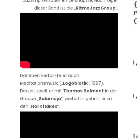
Jazzimprovisationen verknüpfte; Nachfolger
dieser Band ist die „
RitmoJazzGroup
“.
Daneben verfasste er auch
Meditationsmusik
(„
Logobiotik
“, 1997).
Derzeit spielt er mit
Thomas Belmont
in der
Gruppe „
Salamuja
“; weiterhin gehört er zu
den „
Hornflakes
“.