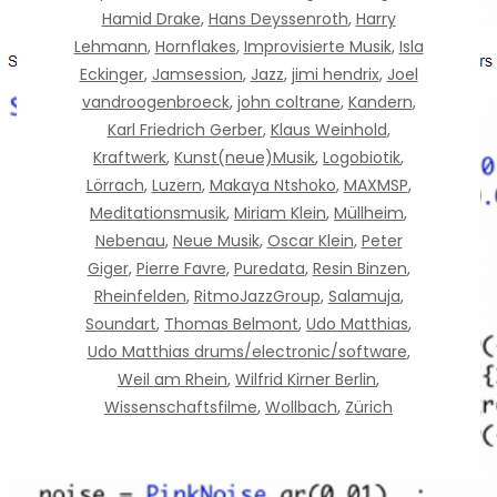
Hamid Drake
,
Hans Deyssenroth
,
Harry
Lehmann
,
Hornflakes
,
Improvisierte Musik
,
Isla
Eckinger
,
Jamsession
,
Jazz
,
jimi hendrix
,
Joel
vandroogenbroeck
,
john coltrane
,
Kandern
,
Karl Friedrich Gerber
,
Klaus Weinhold
,
Kraftwerk
,
Kunst(neue)Musik
,
Logobiotik
,
Lörrach
,
Luzern
,
Makaya Ntshoko
,
MAXMSP
,
Meditationsmusik
,
Miriam Klein
,
Müllheim
,
Nebenau
,
Neue Musik
,
Oscar Klein
,
Peter
Giger
,
Pierre Favre
,
Puredata
,
Resin Binzen
,
Rheinfelden
,
RitmoJazzGroup
,
Salamuja
,
Soundart
,
Thomas Belmont
,
Udo Matthias
,
Udo Matthias drums/electronic/software
,
Weil am Rhein
,
Wilfrid Kirner Berlin
,
Wissenschaftsfilme
,
Wollbach
,
Zürich