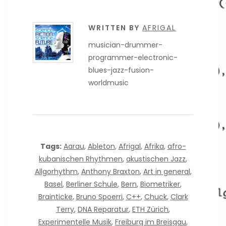
WRITTEN BY
AFRIGAL
musician-drummer-
programmer-electronic-
blues-jazz-fusion-
worldmusic
Tags:
Aarau
,
Ableton
,
Afrigal
,
Afrika
,
afro-
kubanischen Rhythmen
,
akustischen Jazz
,
Allgorhythm
,
Anthony Braxton
,
Art in general
,
Basel
,
Berliner Schule
,
Bern
,
Biometriker
,
Brainticke
,
Bruno Spoerri
,
C++
,
Chuck
,
Clark
Terry
,
DNA Reparatur
,
ETH Zürich
,
Experimentelle Musik
,
Freiburg im Breisgau
,