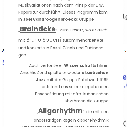
Musikvariationen nach dem Prinzip der
DNA-
Reparatur
durchführt. Dieses Programm kam
in
Joël Vandroogenbroeck
s
Gruppe
Brainticke
„
t
“ zum Einsatz, wo er auch
Bruno Spoerri
mit
zusammenarbeitete
und Konzerte in Basel, Zürich und Tübingen
gab.
Auch vertonte er
Wissenschaftsfilme
.
Anschließend spielte er wieder
akustischen
Jazz
mit der Gruppe Patchwork 1995
entstand aus seiner eingehenden
Beschäftigung mit
afro-kubanischen
Rhythmen
die Gruppe
Allgorhythm
„
“, die mit den
andersartigen Regeln dieser Rhythmik