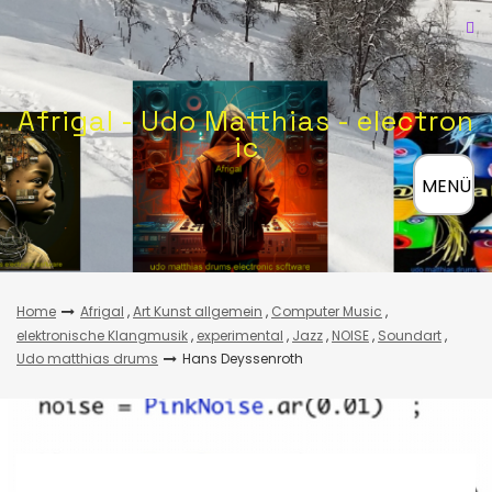
Skip
to
content
Afrigal - Udo Matthias - electron
ic
≡
MENÜ
Home
Afrigal
,
Art Kunst allgemein
,
Computer Music
,
elektronische Klangmusik
,
experimental
,
Jazz
,
NOISE
,
Soundart
,
Udo matthias drums
Hans Deyssenroth