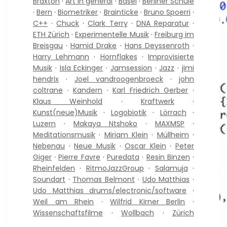
Braxton
·
Art in general
·
Basel
·
Berliner Schule
·
Bern
·
Biometriker
·
Brainticke
·
Bruno Spoerri
·
C++
·
Chuck
·
Clark Terry
·
DNA Reparatur
·
ETH Zürich
·
Experimentelle Musik
·
Freiburg im
Breisgau
·
Hamid Drake
·
Hans Deyssenroth
·
Harry Lehmann
·
Hornflakes
·
Improvisierte
Musik
·
Isla Eckinger
·
Jamsession
·
Jazz
·
jimi
hendrix
·
Joel vandroogenbroeck
·
john
coltrane
·
Kandern
·
Karl Friedrich Gerber
·
Klaus Weinhold
·
Kraftwerk
·
Kunst(neue)Musik
·
Logobiotik
·
Lörrach
·
Luzern
·
Makaya Ntshoko
·
MAXMSP
·
Meditationsmusik
·
Miriam Klein
·
Müllheim
·
Nebenau
·
Neue Musik
·
Oscar Klein
·
Peter
Giger
·
Pierre Favre
·
Puredata
·
Resin Binzen
·
Rheinfelden
·
RitmoJazzGroup
·
Salamuja
·
Soundart
·
Thomas Belmont
·
Udo Matthias
·
Udo Matthias drums/electronic/software
·
Weil am Rhein
·
Wilfrid Kirner Berlin
·
Wissenschaftsfilme
·
Wollbach
·
Zürich