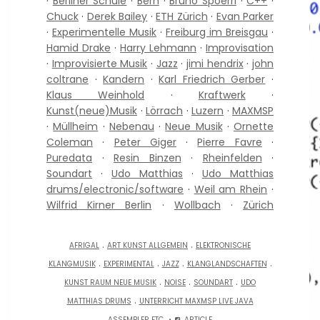
·
Berliner Schule
·
Bern
·
Bruno Spoerri
·
C++
·
Chuck
·
Derek Bailey
·
ETH Zürich
·
Evan Parker
·
Experimentelle Musik
·
Freiburg im Breisgau
·
Hamid Drake
·
Harry Lehmann
·
Improvisation
·
Improvisierte Musik
·
Jazz
·
jimi hendrix
·
john
coltrane
·
Kandern
·
Karl Friedrich Gerber
·
Klaus Weinhold
·
Kraftwerk
·
Kunst(neue)Musik
·
Lörrach
·
Luzern
·
MAXMSP
·
Müllheim
·
Nebenau
·
Neue Musik
·
Ornette
Coleman
·
Peter Giger
·
Pierre Favre
·
Puredata
·
Resin Binzen
·
Rheinfelden
·
Soundart
·
Udo Matthias
·
Udo Matthias
drums/electronic/software
·
Weil am Rhein
·
Wilfrid Kirner Berlin
·
Wollbach
·
Zürich
.
.
AFRIGAL
ART KUNST ALLGEMEIN
ELEKTRONISCHE
.
.
.
.
KLANGMUSIK
EXPERIMENTAL
JAZZ
KLANGLANDSCHAFTEN
.
.
.
KUNST RAUM NEUE MUSIK
NOISE
SOUNDART
UDO
.
MATTHIAS DRUMS
UNTERRICHT MAXMSP LIVE JAVA
ASSEMBLER ETC.
ARTICLE