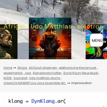
Skip
to
content
Afrigal - Udo Matthias - electron
ic
≡
MENÜ
Home
Afrigal
,
Art Kunst allgemein
,
elektronische Klangmusik
,
experimental
,
Jazz
,
Klanglandschaften
,
Kunst Raum Neue Musik
,
NOISE
,
Soundart
,
Udo matthias drums
,
Unterricht MAXMSP Live Java Assembler etc.
Improvisation