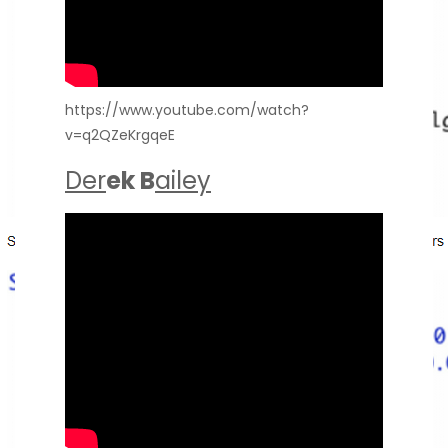
https://www.youtube.com/watch?
v=q2QZeKrgqeE
Der
ek B
ailey