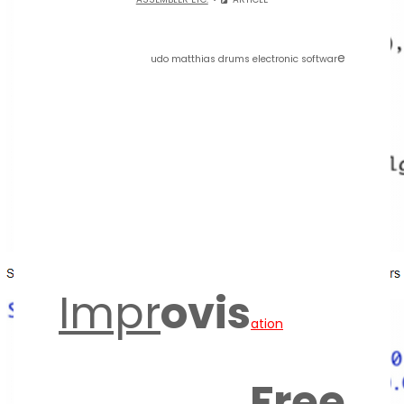
e
udo matthias drums electronic softwar
Impr
ovis
ation
Free