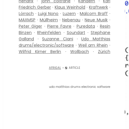
hendrix
·
john coltrane
·
Kandern
·
Karl
Friedrich Gerber
·
Klaus Weinhold
·
Kraftwerk
·
Lörrach
·
Luigi Nono
·
Luzern
·
Malcom Braff
·
MAXMSP
·
Müllheim
·
Nebenau
·
Neue Musik
·
Peter Giger
·
Pierre Favre
·
Puredata
·
Resin
Binzen
·
Rheinfelden
·
Soundart
·
Stephane
Galland
·
Suzanne Ciani
·
Udo Matthias
drums/electronic/software
·
Weil am Rhein
·
Wilfrid Kirner Berlin
·
Wollbach
·
Zürich
AFRIGAL
ARTICLE
udo matthias drums electronic software