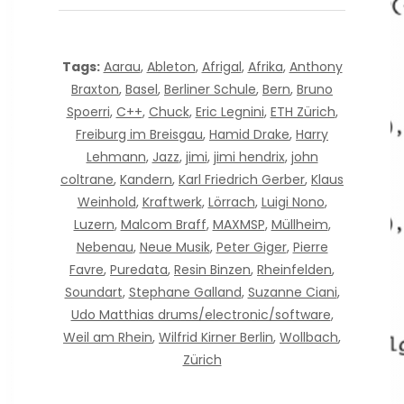
Tags:
Aarau
,
Ableton
,
Afrigal
,
Afrika
,
Anthony
Braxton
,
Basel
,
Berliner Schule
,
Bern
,
Bruno
Spoerri
,
C++
,
Chuck
,
Eric Legnini
,
ETH Zürich
,
Freiburg im Breisgau
,
Hamid Drake
,
Harry
Lehmann
,
Jazz
,
jimi
,
jimi hendrix
,
john
coltrane
,
Kandern
,
Karl Friedrich Gerber
,
Klaus
Weinhold
,
Kraftwerk
,
Lörrach
,
Luigi Nono
,
Luzern
,
Malcom Braff
,
MAXMSP
,
Müllheim
,
Nebenau
,
Neue Musik
,
Peter Giger
,
Pierre
Favre
,
Puredata
,
Resin Binzen
,
Rheinfelden
,
Soundart
,
Stephane Galland
,
Suzanne Ciani
,
Udo Matthias drums/electronic/software
,
Weil am Rhein
,
Wilfrid Kirner Berlin
,
Wollbach
,
Zürich