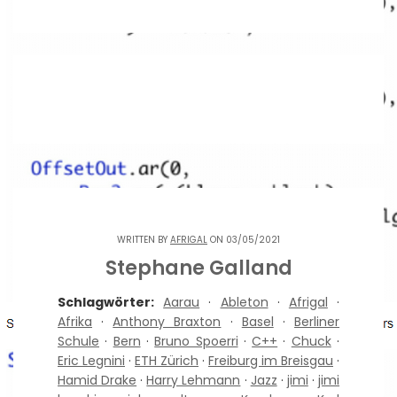
WRITTEN BY
AFRIGAL
ON 03/05/2021
Stephane Galland
Schlagwörter:
Aarau
·
Ableton
·
Afrigal
·
Afrika
·
Anthony Braxton
·
Basel
·
Berliner
Schule
·
Bern
·
Bruno Spoerri
·
C++
·
Chuck
·
Eric Legnini
·
ETH Zürich
·
Freiburg im Breisgau
·
Hamid Drake
·
Harry Lehmann
·
Jazz
·
jimi
·
jimi