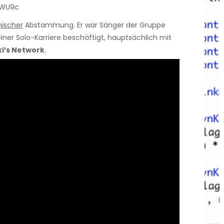
iWU9c
nischer
Abstammung. Er war Sänger der Gruppe
einer Solo-Karriere beschäftigt, hauptsächlich mit
i’s Network
.