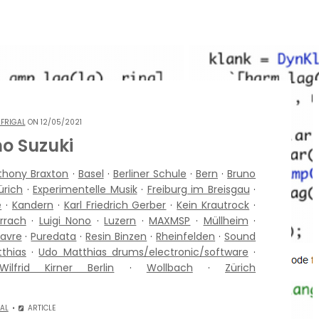
FRIGAL
ON 12/05/2021
o Suzuki
thony Braxton
·
Basel
·
Berliner Schule
·
Bern
·
Bruno
ürich
·
Experimentelle Musik
·
Freiburg im Breisgau
·
e
·
Kandern
·
Karl Friedrich Gerber
·
Kein Krautrock
·
rrach
·
Luigi Nono
·
Luzern
·
MAXMSP
·
Müllheim
·
Favre
·
Puredata
·
Resin Binzen
·
Rheinfelden
·
Sound
thias
·
Udo Matthias drums/electronic/software
·
Wilfrid Kirner Berlin
·
Wollbach
·
Zürich
AL
ARTICLE