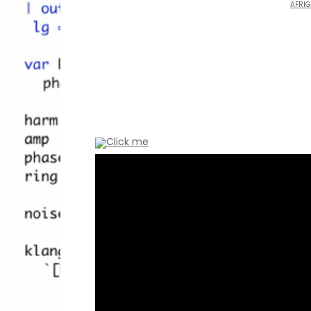
AFRIG
Click me