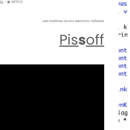
AL
ARTICLE
udo matthias drums electronic software
Pis
s
off