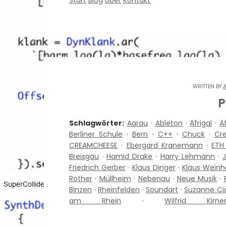
Start
Blog
Über
Kontakt
WRITTEN BY
A
P
Schlagwörter:
Aarau
·
Ableton
·
Afrigal
·
A
Berliner Schule
·
Bern
·
C++
·
Chuck
·
Cr
CREAMCHEESE
·
Ebergard Kranemann
·
ETH
Breisgau
·
Hamid Drake
·
Harry Lehmann
·
Friedrich Gerber
·
Klaus Dinger
·
Klaus Weinh
Rother
·
Müllheim
·
Nebenau
·
Neue Musik
·
Binzen
·
Rheinfelden
·
Soundart
·
Suzanne Ci
am Rhein
·
Wilfrid Kirn