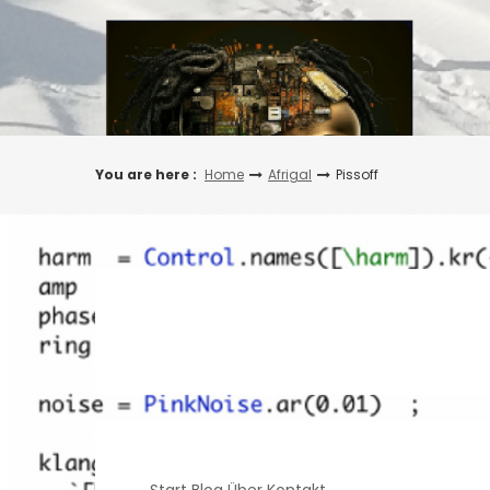
Skip
to
content
You are here :
Home
Afrigal
Pissoff