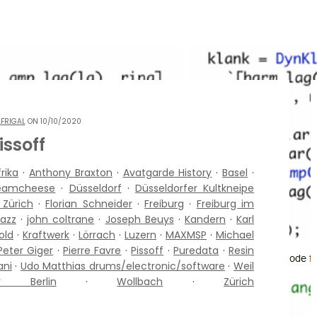
FRIGAL
ON 10/10/2020
issoff
frika
·
Anthony Braxton
·
Avatgarde History
·
Basel
·
eamcheese
·
Düsseldorf
·
Düsseldorfer Kultkneipe
 Zürich
·
Florian Schneider
·
Freiburg
·
Freiburg im
Jazz
·
john coltrane
·
Joseph Beuys
·
Kandern
·
Karl
old
·
Kraftwerk
·
Lörrach
·
Luzern
·
MAXMSP
·
Michael
Peter Giger
·
Pierre Favre
·
Pissoff
·
Puredata
·
Resin
ani
·
Udo Matthias drums/electronic/software
·
Weil
er Berlin
·
Wollbach
·
Zürich