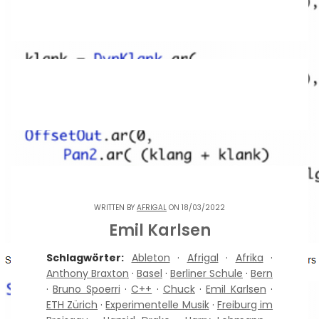
WRITTEN BY
AFRIGAL
ON 18/03/2022
Emil Karlsen
Schlagwörter:
Ableton
·
Afrigal
·
Afrika
·
Anthony Braxton
·
Basel
·
Berliner Schule
·
Bern
·
Bruno Spoerri
·
C++
·
Chuck
·
Emil Karlsen
·
ETH Zürich
·
Experimentelle Musik
·
Freiburg im