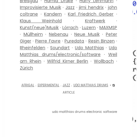
Breisgau
·
Hamid Drake
·
Harry Lehmann
·
Improvisierte Musik
·
Jazz
·
jimi hendrix
·
john
coltrane
·
Kandern
·
Karl Friedrich Gerber
·
Klaus Weinhold
·
Kraftwerk
·
Kunst(neue)Musik
·
Lörrach
·
Luzern
·
MAXMSP
·
Müllheim
·
Nebenau
·
Neue Musik
·
Peter
Giger
·
Pierre Favre
·
Puredata
·
Resin Binzen
·
Rheinfelden
·
Soundart
·
Udo Matthias
·
Udo
Matthias drums/electronic/software
·
Weil
am Rhein
·
Wilfrid Kirner Berlin
·
Wollbach
·
Zürich
.
.
.
AFRIGAL
EXPERIMENTAL
JAZZ
UDO MATTHIAS DRUMS
ARTICLE
udo matthias drums electronic software