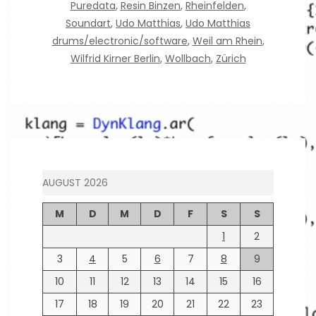
Puredata
,
Resin Binzen
,
Rheinfelden
,
Soundart
,
Udo Matthias
,
Udo Matthias
drums/electronic/software
,
Weil am Rhein
,
Wilfrid Kirner Berlin
,
Wollbach
,
Zürich
AUGUST 2026
M
D
M
D
F
S
S
1
2
3
4
5
6
7
8
9
10
11
12
13
14
15
16
17
18
19
20
21
22
23