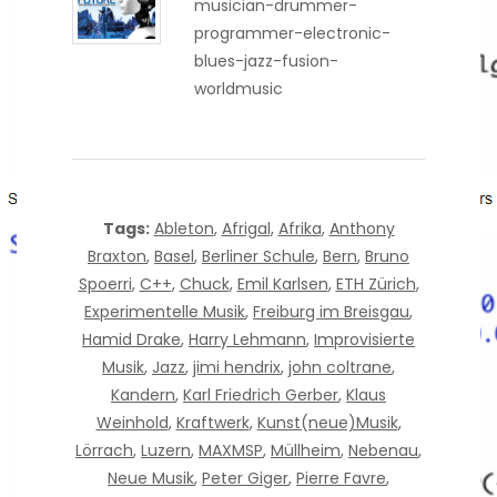
musician-drummer-
programmer-electronic-
blues-jazz-fusion-
worldmusic
Tags:
Ableton
,
Afrigal
,
Afrika
,
Anthony
Braxton
,
Basel
,
Berliner Schule
,
Bern
,
Bruno
Spoerri
,
C++
,
Chuck
,
Emil Karlsen
,
ETH Zürich
,
Experimentelle Musik
,
Freiburg im Breisgau
,
Hamid Drake
,
Harry Lehmann
,
Improvisierte
Musik
,
Jazz
,
jimi hendrix
,
john coltrane
,
Kandern
,
Karl Friedrich Gerber
,
Klaus
Weinhold
,
Kraftwerk
,
Kunst(neue)Musik
,
Lörrach
,
Luzern
,
MAXMSP
,
Müllheim
,
Nebenau
,
Neue Musik
,
Peter Giger
,
Pierre Favre
,