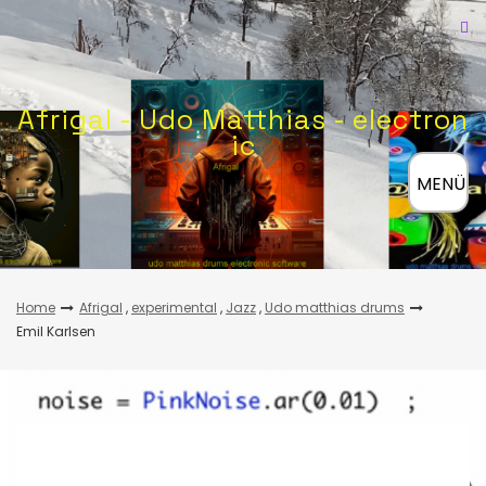
Skip
to
content
Afrigal - Udo Matthias - electron
ic
≡
MENÜ
Home
Afrigal
,
experimental
,
Jazz
,
Udo matthias drums
Emil Karlsen