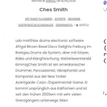
WRITTEN BY
AFRIGAL
ON 18/05/2026
Ches Smith
.
.
.
ART KUNST ALLGEMEIN
ÄSTHETIK
DRUMMER
.
ELEKTRONISCHE KLANGMUSIK
EXPERIMENTAL
ARTICLE
udo matthias drums electronic software
Afrigal Binzen Basel Disco Delights Freiburg im
Breisgau Drums als System, aber mit Körper,
Risiko und Klangforschung. WeiterlesenHarald
KimmigChes Smith ist ein amerikanischer
Drummer, Percussionist, Vibraphonist und
Komponist aus der New Yorker
Avantgarde-/Jazz-/Experimental-Szene. Er
kommt ursprünglich aus Kalifornien und ist
seit den frühen 2000ern mit sehr vielen
Grenzgängern unterwegs: Marc