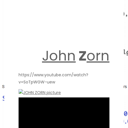
John
Z
orn
https://www.youtube.com/watch?
v=SoTpWGW-uew