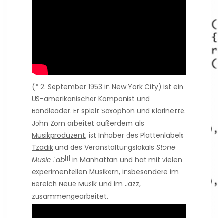
(*
2. September
1953
in
New York City
) ist ein
US-amerikanischer
Komponist
und
Bandleader
. Er spielt
Saxophon
und
Klarinette
.
John Zorn arbeitet außerdem als
Musikproduzent
, ist Inhaber des Plattenlabels
Tzadik
und des Veranstaltungslokals
Stone
[1]
Music Lab
in
Manhattan
und hat mit vielen
experimentellen Musikern, insbesondere im
Bereich
Neue Musik
und im
Jazz
,
zusammengearbeitet.