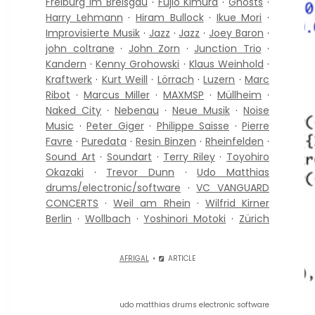
Freiburg im Breisgau
·
Fujio Kimura
·
Ghosts
·
Harry Lehmann
·
Hiram Bullock
·
Ikue Mori
·
Improvisierte Musik
·
Jazz
·
Jazz
·
Joey Baron
·
john coltrane
·
John Zorn
·
Junction Trio
·
Kandern
·
Kenny Grohowski
·
Klaus Weinhold
·
Kraftwerk
·
Kurt Weill
·
Lörrach
·
Luzern
·
Marc
Ribot
·
Marcus Miller
·
MAXMSP
·
Müllheim
·
Naked City
·
Nebenau
·
Neue Musik
·
Noise
Music
·
Peter Giger
·
Philippe Saisse
·
Pierre
Favre
·
Puredata
·
Resin Binzen
·
Rheinfelden
·
Sound Art
·
Soundart
·
Terry Riley
·
Toyohiro
Okazaki
·
Trevor Dunn
·
Udo Matthias
drums/electronic/software
·
VC VANGUARD
CONCERTS
·
Weil am Rhein
·
Wilfrid Kirner
Berlin
·
Wollbach
·
Yoshinori Motoki
·
Zürich
AFRIGAL
ARTICLE
udo matthias drums electronic software