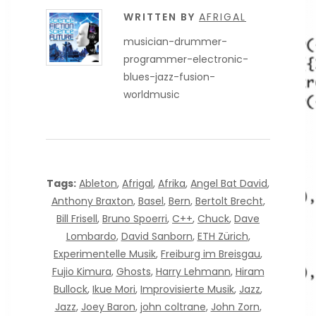
WRITTEN BY
AFRIGAL
musician-drummer-
programmer-electronic-
blues-jazz-fusion-
worldmusic
Tags:
Ableton
,
Afrigal
,
Afrika
,
Angel Bat David
,
Anthony Braxton
,
Basel
,
Bern
,
Bertolt Brecht
,
Bill Frisell
,
Bruno Spoerri
,
C++
,
Chuck
,
Dave
Lombardo
,
David Sanborn
,
ETH Zürich
,
Experimentelle Musik
,
Freiburg im Breisgau
,
Fujio Kimura
,
Ghosts
,
Harry Lehmann
,
Hiram
Bullock
,
Ikue Mori
,
Improvisierte Musik
,
Jazz
,
Jazz
,
Joey Baron
,
john coltrane
,
John Zorn
,