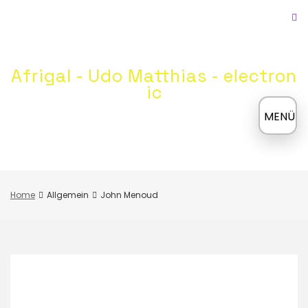
Skip
to
content
Afrigal - Udo Matthias - electron
ic
≡
MENÜ
Home
Allgemein
John Menoud