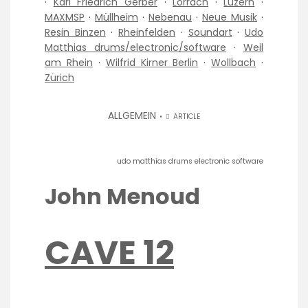
·
Karl Friedrich Gerber
·
Lörrach
·
Luzern
·
MAXMSP
·
Müllheim
·
Nebenau
·
Neue Musik
·
Resin Binzen
·
Rheinfelden
·
Soundart
·
Udo
Matthias drums/electronic/software
·
Weil
am Rhein
·
Wilfrid Kirner Berlin
·
Wollbach
·
Zürich
ALLGEMEIN
ARTICLE
udo matthias drums electronic software
John Menoud
CAVE 12