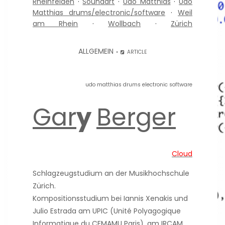
Rheinfelden
·
Soundart
·
Udo Matthias
·
Udo
Matthias drums/electronic/software
·
Weil
am Rhein
·
Wollbach
·
Zürich
ALLGEMEIN
ARTICLE
udo matthias drums electronic software
Gar
y
Berger
Cloud
Schlagzeugstudium an der Musikhochschule
Zürich.
Kompositionsstudium bei Iannis Xenakis und
Julio Estrada am UPIC (Unité Polyagogique
Informatique du CEMAMU Paris), am IRCAM