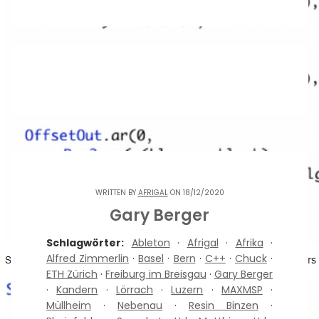
WRITTEN BY
AFRIGAL
ON 18/12/2020
Gary Berger
Schlagwörter:
Ableton
·
Afrigal
·
Afrika
·
Alfred Zimmerlin
·
Basel
·
Bern
·
C++
·
Chuck
·
ETH Zürich
·
Freiburg im Breisgau
·
Gary Berger
·
Kandern
·
Lörrach
·
Luzern
·
MAXMSP
·
Müllheim
·
Nebenau
·
Resin Binzen
·