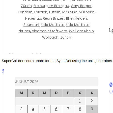
Zürich
,
Freiburg im Breisgau
,
Gary Berger
,
Kandern
,
Lörrach
,
Luzern
,
MAXMSP
,
Müllheim
,
Nebenau
,
Resin Binzen
,
Rheinfelden
,
Soundart
,
Udo Matthias
,
Udo Matthias
drums/electronic/software
,
Weil am Rhein
,
Wollbach
,
Zürich
AUGUST 2026
M
D
M
D
F
S
S
1
2
3
4
5
6
7
8
9