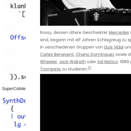
Rossy, dessen ältere Geschwister
Mercedes
sind, begann mit elf Jahren Schlagzeug zu sp
in verschiedenen Gruppen von
Lluís Vidal
un
Carles Benavent
,
Chano Domínguez
sowie d
Wheeler
,
Jack Walrath
oder
Sal Nistico
. 1989
[1]
Trompete
zu studieren.