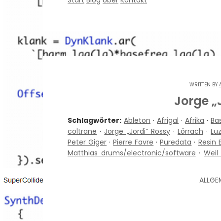
Start
Blog
Über
Kontakt
WRITTEN BY
Jorge „
Schlagwörter:
Ableton
·
Afrigal
·
Afrika
·
Ba
coltrane
·
Jorge „Jordi“ Rossy
·
Lörrach
·
Lu
Peter Giger
·
Pierre Favre
·
Puredata
·
Resin 
Matthias drums/electronic/software
·
Weil
ALLGE