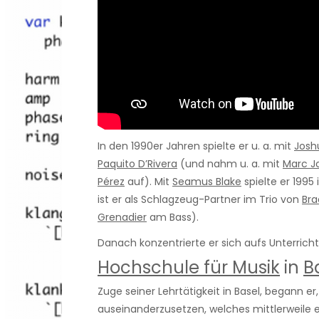
In den 1990er Jahren spielte er u. a. mit
Josh
Paquito D’Rivera
(und nahm u. a. mit
Marc J
Pérez
auf). Mit
Seamus Blake
spielte er 199
ist er als Schlagzeug-Partner im Trio von
Bra
Grenadier
am Bass).
Danach konzentrierte er sich aufs Unterrich
Hochschule für Musik
in
B
Zuge seiner Lehrtätigkeit in Basel, begann e
auseinanderzusetzen, welches mittlerweile e