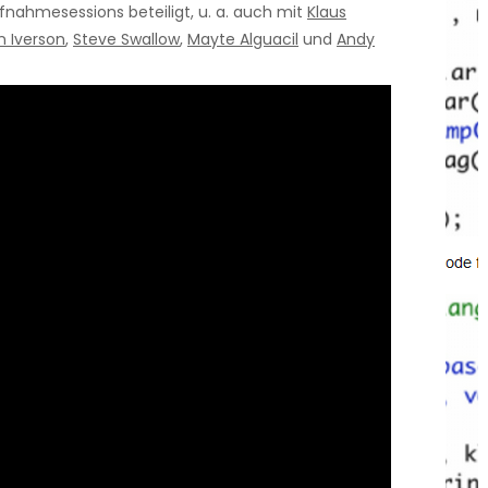
fnahmesessions beteiligt, u. a. auch mit
Klaus
n Iverson
,
Steve Swallow
,
Mayte Alguacil
und
Andy