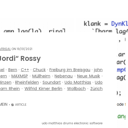
AFRIGAL
ON 19/01/2021
Jordi“ Rossy
sel
·
Bern
·
C++
·
Chuck
·
Freiburg im Breisgau
·
john
zern
·
MAXMSP
·
Müllheim
·
Nebenau
·
Neue Musik
·
Binzen
·
Rheinfelden
·
Soundart
·
Udo Matthias
·
Udo
 am Rhein
·
Wilfrid Kirner Berlin
·
Wollbach
·
Zürich
MEIN
ARTICLE
udo matthias drums electronic software