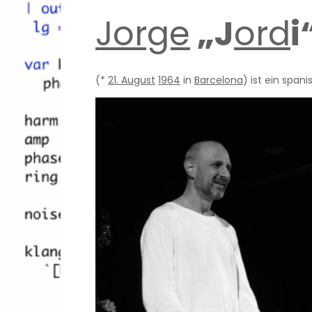
Jorge
„J
ord
i
(*
21. August
1964
in
Barcelona
) ist ein span