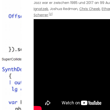
Jazz war er zwischen 1985 und 2017 an 99 Au
Ignatzek
, Joshua Redman,
Chris Cheek
,
Etha
[2]
Scherrer
.