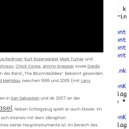
ua Redman
,
Kurt Rosenwinkel
,
Mark Turner
und
ohnson
,
Chick Corea
,
Jimmy Knepper
sowie
Danilo
5 in der Band „The Bloomdaddies“. Bekannt geworden
d Mehldau
zwischen 1995 und 2005 (mit
Larry
ten in
San Sebastian
und ab 2007 an der
asel
.
Neben Schlagzeug spielt er auch Klavier. Im
r, sich intensiv mit dem Vibraphon
ines seiner Hauptinstrumente ist. Im Bereich des