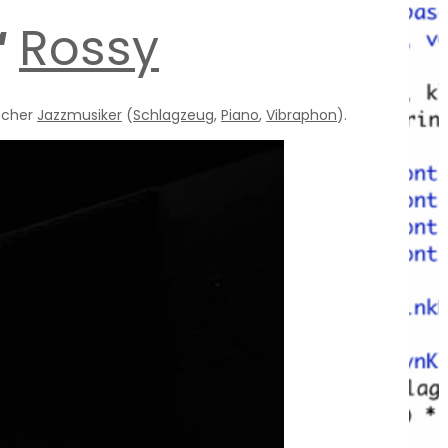
“
Rossy
ischer
Jazzmusiker
(
Schlagzeug
,
Piano
,
Vibraphon
).