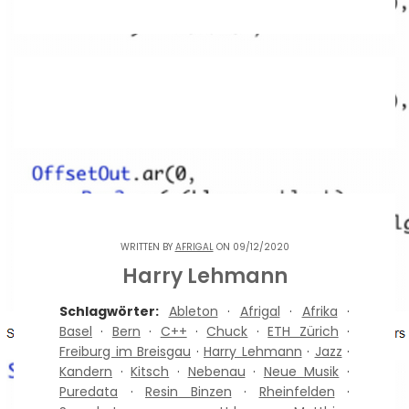
WRITTEN BY
AFRIGAL
ON 09/12/2020
Harry Lehmann
Schlagwörter:
Ableton
·
Afrigal
·
Afrika
·
Basel
·
Bern
·
C++
·
Chuck
·
ETH Zürich
·
Freiburg im Breisgau
·
Harry Lehmann
·
Jazz
·
Kandern
·
Kitsch
·
Nebenau
·
Neue Musik
·
Puredata
·
Resin Binzen
·
Rheinfelden
·