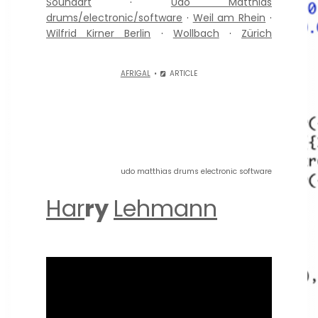
Soundart
·
Udo Matthias
drums/electronic/software
·
Weil am Rhein
·
Wilfrid Kirner Berlin
·
Wollbach
·
Zürich
AFRIGAL
ARTICLE
udo matthias drums electronic software
Har
ry
Lehmann