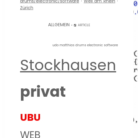
drums/electronic/software
·
Weil am Rhein
·
Zürich
ALLGEMEIN
ARTICLE
udo matthias drums electronic software
Stockhausen
privat
UBU
WEB