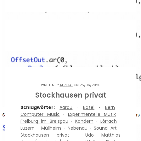
WRITTEN BY
AFRIGAL
ON 25/06/2020
Stockhausen privat
Schlagwörter:
Aarau
·
Basel
·
Bern
·
Computer Music
·
Experimentelle Musik
·
Freiburg im Breisgau
·
Kandern
·
Lörrach
·
Luzern
·
Müllheim
·
Nebenau
·
Sound Art
·
Stockhausen privat
·
Udo Matthias