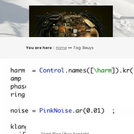
Skip
to
content
You are here :
Home
Tag: Beuys