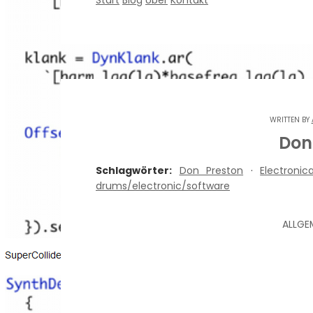
Start
Blog
Über
Kontakt
WRITTEN BY
Don
Schlagwörter:
Don Preston
·
Electronic
drums/electronic/software
ALLGE