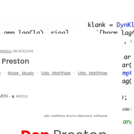
AFRIGAL
ON 16/11/2019
 Preston
a
·
Noise Music
·
Udo Matthias
·
Udo Matthias
MEIN
ARTICLE
udo matthias drums electronic software