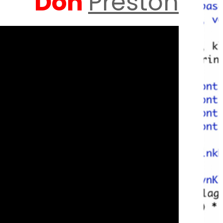
Don
Preston