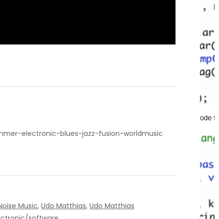
er-electronic-blues-jazz-fusion-worldmusic
Noise Music
,
Udo Matthias
,
Udo Matthias
ctronic/software