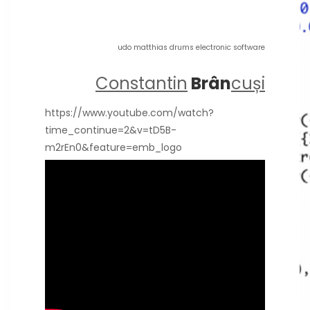
udo matthias drums electronic software
Constantin
Brân
cuși
https://www.youtube.com/watch?
time_continue=2&v=tD5B-
m2rEn0&feature=emb_logo