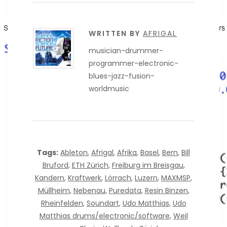
WRITTEN BY
AFRIGAL
musician-drummer-
programmer-electronic-
blues-jazz-fusion-
worldmusic
Tags:
Ableton
,
Afrigal
,
Afrika
,
Basel
,
Bern
,
Bill
Bruford
,
ETH Zürich
,
Freiburg im Breisgau
,
Kandern
,
Kraftwerk
,
Lörrach
,
Luzern
,
MAXMSP
,
Müllheim
,
Nebenau
,
Puredata
,
Resin Binzen
,
Rheinfelden
,
Soundart
,
Udo Matthias
,
Udo
Matthias drums/electronic/software
,
Weil