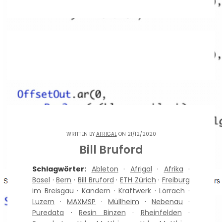
WRITTEN BY
AFRIGAL
ON 21/12/2020
Bill Bruford
Schlagwörter:
Ableton
·
Afrigal
·
Afrika
·
Basel
·
Bern
·
Bill Bruford
·
ETH Zürich
·
Freiburg
im Breisgau
·
Kandern
·
Kraftwerk
·
Lörrach
·
Luzern
·
MAXMSP
·
Müllheim
·
Nebenau
·
Puredata
·
Resin Binzen
·
Rheinfelden
·