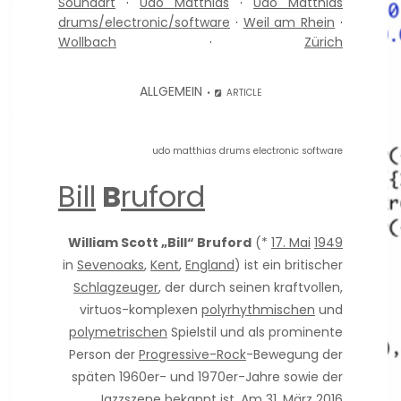
Soundart
·
Udo Matthias
·
Udo Matthias
drums/electronic/software
·
Weil am Rhein
·
Wollbach
·
Zürich
ALLGEMEIN
ARTICLE
udo matthias drums electronic software
Bill
B
ruford
William Scott „Bill“ Bruford
(*
17. Mai
1949
in
Sevenoaks
,
Kent
,
England
) ist ein britischer
Schlagzeuger
, der durch seinen kraftvollen,
virtuos-komplexen
polyrhythmischen
und
polymetrischen
Spielstil und als prominente
Person der
Progressive-Rock
-Bewegung der
späten 1960er- und 1970er-Jahre sowie der
Jazzszene
bekannt ist. Am 31. März 2016