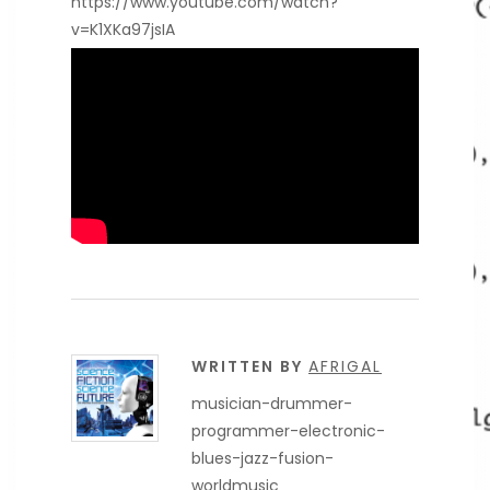
https://www.youtube.com/watch?
v=K1XKa97jsIA
WRITTEN BY
AFRIGAL
musician-drummer-
programmer-electronic-
blues-jazz-fusion-
worldmusic