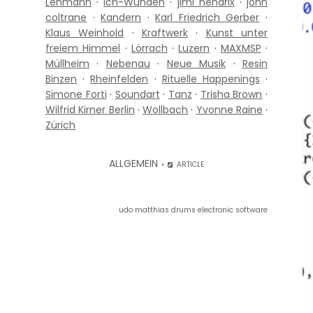
Lehmann
·
Ich-Wunden
·
jimi hendrix
·
john
coltrane
·
Kandern
·
Karl Friedrich Gerber
·
Klaus Weinhold
·
Kraftwerk
·
Kunst unter
freiem Himmel
·
Lörrach
·
Luzern
·
MAXMSP
·
Müllheim
·
Nebenau
·
Neue Musik
·
Resin
Binzen
·
Rheinfelden
·
Rituelle Happenings
·
Simone Forti
·
Soundart
·
Tanz
·
Trisha Brown
·
Wilfrid Kirner Berlin
·
Wollbach
·
Yvonne Raine
·
Zürich
ALLGEMEIN
ARTICLE
udo matthias drums electronic software