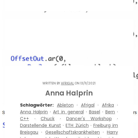
WRITTEN BY
AFRIGAL
ON 13/11/2021
Anna Halprin
Schlagwörter:
Ableton
·
Afrigal
·
Afrika
·
Anna Halprin
·
Art in general
·
Basel
·
Bern
·
C++
·
Chuck
·
Dancer's Workshop
·
Darstellende Kunst
·
ETH Zürich
·
Freiburg im
Breisgau
·
Gesellschaftskrankheiten
·
Harry