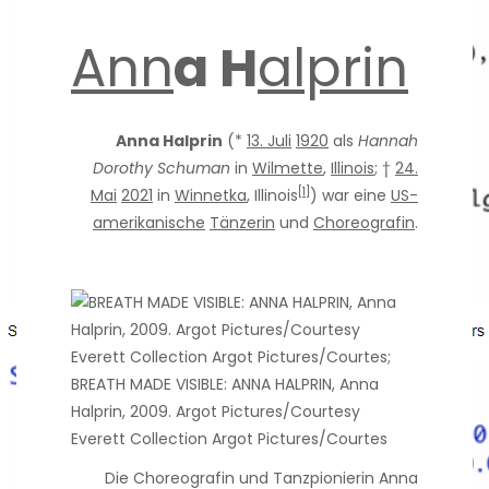
Ann
a H
alprin
Anna Halprin
(*
13. Juli
1920
als
Hannah
Dorothy Schuman
in
Wilmette
,
Illinois
; †
24.
[1]
Mai
2021
in
Winnetka
, Illinois
) war eine
US-
amerikanische
Tänzerin
und
Choreografin
.
Die Choreografin und Tanzpionierin Anna