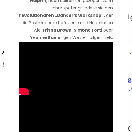
Halprin
, nach Kalifornien gezogen, zehn
Jahre später gründete sie den
revolutionären „Dancer’s Workshop“,
der
die Postmoderne befeuerte und Neuerinnen
wie
Trisha Brown
,
Simone Forti
oder
Yvonne Raine
r gen Westen pilgern ließ.