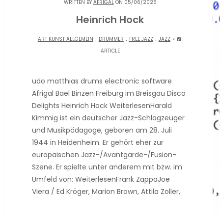
WRITTEN BY
AFRIGAL
ON 05/06/2026
Heinrich Hock
.
.
.
ART KUNST ALLGEMEIN
DRUMMER
FREE JAZZ
JAZZ
ARTICLE
udo matthias drums electronic software
Afrigal Bael Binzen Freiburg im Breisgau Disco
Delights Heinrich Hock WeiterlesenHarald
Kimmig ist ein deutscher Jazz-Schlagzeuger
und Musikpädagoge, geboren am 28. Juli
1944 in Heidenheim. Er gehört eher zur
europäischen Jazz-/Avantgarde-/Fusion-
Szene. Er spielte unter anderem mit bzw. im
Umfeld von: WeiterlesenFrank ZappaJoe
Viera / Ed Kröger, Marion Brown, Attila Zoller,