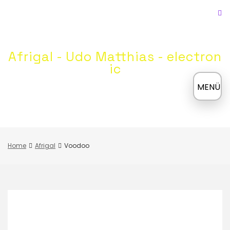
Skip
to
content
Afrigal - Udo Matthias - electron
ic
≡
MENÜ
Home
Afrigal
Voodoo